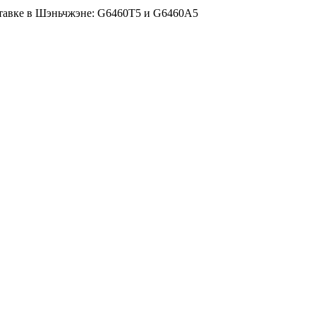
ыставке в Шэньчжэне: G6460T5 и G6460A5