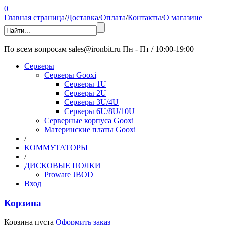
0
Главная страница
/
Доставка
/
Оплата
/
Контакты
/
О магазине
По всем вопросам
sales@ironbit.ru
Пн - Пт / 10:00-19:00
Серверы
Серверы Gooxi
Серверы 1U
Серверы 2U
Серверы 3U/4U
Серверы 6U/8U/10U
Серверные корпуса Gooxi
Материнские платы Gooxi
/
КОММУТАТОРЫ
/
ДИСКОВЫЕ ПОЛКИ
Proware JBOD
Вход
Корзина
Корзина пуста
Оформить заказ