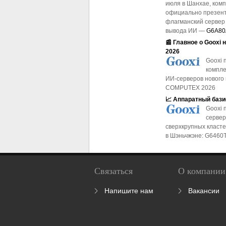
июля в Шанхае, комп
официально презент
флагманский сервер
вывода ИИ —
G6A80
📰 Главное о Gooxi
2026
Gooxi 
компле
ИИ-серверов нового
COMPUTEX 2026
📈 Аппаратный баз
Gooxi 
сервер
сверхкрупных класте
в Шэньчжэне: G6460
Связаться
О компании
Напишите нам
Вакансии