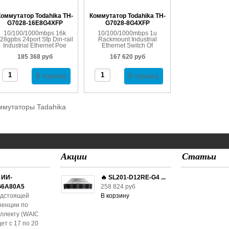
оммутатор Todahika TH-
Коммутатор Todahika TH-
G7028-16E8G4XFP
G7028-8G4XFP
10/100/1000mbps 16k
10/100/1000mbps 1u
28gpbs 24port Sfp Din-rail
Rackmount Industrial
Industrial Ethernet Poe
Ethernet Switch Of
Switch
Competitive Price
185 368 руб
167 620 руб
ммутаторы Tadahika
Акции
Статьи
 ИИ-
🔥 SL201-D12RE-G4 ...
G6A80A5
258 824 руб
едстоящей
ренции по
еллекту (WAIC
ет с 17 по 20