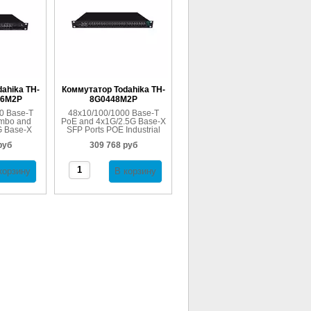
ahika TH-
Коммутатор Todahika TH-
16M2P
8G0448M2P
0 Base-T
48x10/100/1000 Base-T
mbo and
PoE and 4x1G/2.5G Base-X
G Base-X
SFP Ports POE Industrial
Industrial
Ethernet Switch
руб
309 768 руб
witch