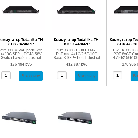
оммутатор Todahika TH-
Коммутатор Todahika TH-
Коммутатор Tod
810G0424M2P
810G0448M2P
810G4C08
24x1000M PoE ports with
48x10/100/1000 Base-T
16x10/100/100
4x10G SFP+, DC48-58V
PoE and 4x1G/2.5G/10G
POE 8xGE Co
Switch Layer2 Industrial
Base-X SFP+ Port Industrial
4x1G/2.5G/10
Managed POE Switch
Layer2 Industrial Managed
SFP+ Ports POE 
176 494 руб
412 887 руб
170 906 
Rack-mount POE Switch
Ethernet S