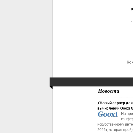
К
1
Ко
Новости
⚡Новый сервер для
вычислений Gooxi 
На пр
конфе
искусственному инт
2026), которая пройд