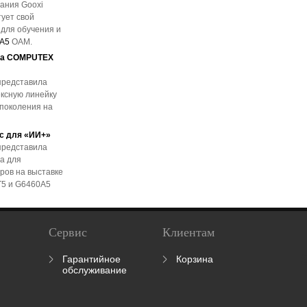
ания Gooxi
ует свой
 для обучения и
A5
OAM.
 на COMPUTEX
представила
ксную линейку
 поколения на
ис для «ИИ+»
представила
а для
ров на выставке
T5 и G6460A5
Сервис
Клиентам
Гарантийное
Корзина
обслуживание