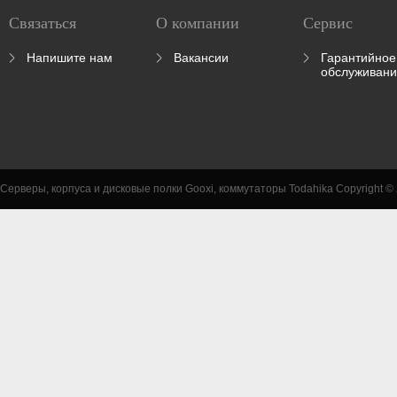
Связаться
О компании
Сервис
Напишите нам
Вакансии
Гарантийное
обслуживан
Серверы, корпуса и дисковые полки Gooxi, коммутаторы Todahika Copyright ©