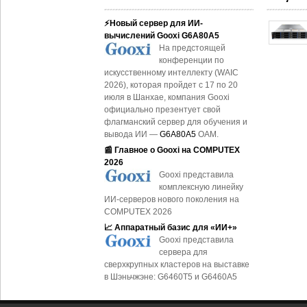
⚡Новый сервер для ИИ-
вычислений Gooxi G6A80A5
На предстоящей
конференции по
искусственному интеллекту (WAIC
2026), которая пройдет с 17 по 20
июля в Шанхае, компания Gooxi
официально презентует свой
флагманский сервер для обучения и
вывода ИИ —
G6A80A5
OAM.
📰 Главное о Gooxi на COMPUTEX
2026
Gooxi представила
комплексную линейку
ИИ-серверов нового поколения на
COMPUTEX 2026
📈 Аппаратный базис для «ИИ+»
Gooxi представила
сервера для
сверхкрупных кластеров на выставке
в Шэньчжэне: G6460T5 и G6460A5