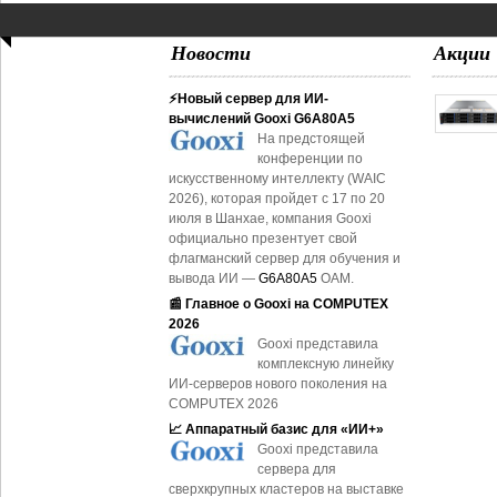
Новости
Акции
⚡Новый сервер для ИИ-
вычислений Gooxi G6A80A5
На предстоящей
конференции по
искусственному интеллекту (WAIC
2026), которая пройдет с 17 по 20
июля в Шанхае, компания Gooxi
официально презентует свой
флагманский сервер для обучения и
вывода ИИ —
G6A80A5
OAM.
📰 Главное о Gooxi на COMPUTEX
2026
Gooxi представила
комплексную линейку
ИИ-серверов нового поколения на
COMPUTEX 2026
📈 Аппаратный базис для «ИИ+»
Gooxi представила
сервера для
сверхкрупных кластеров на выставке