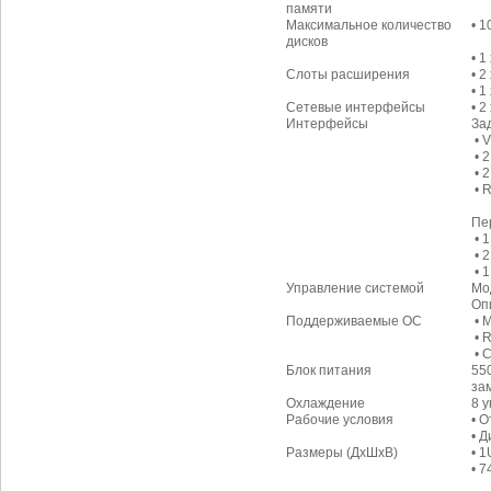
памяти
Максимальное количество
• 1
дисков
• 
Слоты расширения
• 2
• 1
Сетевые интерфейсы
• 
Интерфейсы
За
• 
• 2
• 2
• 
Пе
• 1
• 2
• 1
Управление системой
Мо
Оп
Поддерживаемые ОС
• 
• R
• 
Блок питания
55
за
Охлаждение
8 
Рабочие условия
• 
• 
Размеры (ДxШxВ)
• 1
• 7