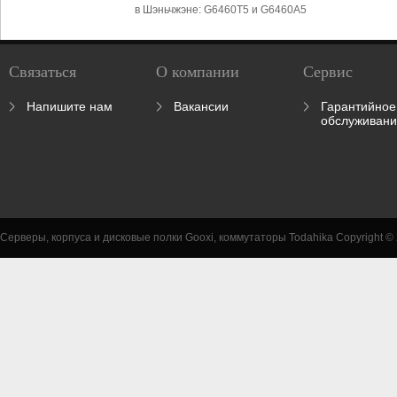
в Шэньчжэне: G6460T5 и G6460A5
Связаться
О компании
Сервис
Напишите нам
Вакансии
Гарантийное
обслуживан
Серверы, корпуса и дисковые полки Gooxi, коммутаторы Todahika Copyright ©