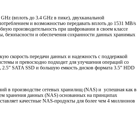
z (вплоть до 3.4 GHz в пике), двухканальной
отреблением и возможностью передавать вплоть до 1531 MB/s
бную производительность при шифровании в своем классе
мы, безопасности и обеспечения сохранности данных хранимых
ую скорость передачи данных и надежность с поддержкой
стемы и превосходно подходит для улучшения операций со
2.5” SATA SSD и большую емкость дисков формата 3.5” HDD
аний в производстве сетевых хранилищ (NAS) и успешная как в
тем хранения данных (NAS) основанных на принципах
ставляет качестные NAS-продукты для более чем 4 миллионов