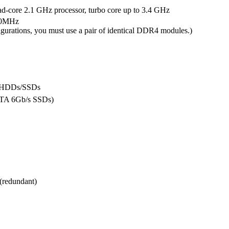
ore 2.1 GHz processor, turbo core up to 3.4 GHz
00MHz
urations, you must use a pair of identical DDR4 modules.)
 HDDs/SSDs
TA 6Gb/s SSDs)
(redundant)