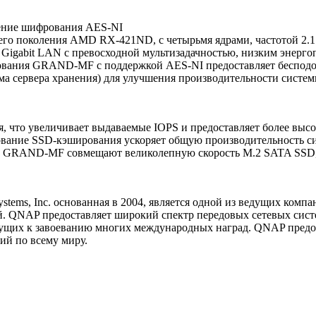
ение шифрования AES-NI
поколения AMD RX-421ND, с четырьмя ядрами, частотой 2.1 GH
gabit LAN c превосходной мультизадачностью, низким энергоп
ования GRAND-MF с поддержкой AES-NI предоставляет бесподо
ма сервера хранения) для улучшения производительности систе
то увеличивает выдаваемые IOPS и предоставляет более высок
вание SSD-кэширования ускоряет общую производительность си
ы GRAND-MF совмещают великолепную скорость M.2 SATA SSD, 
ems, Inc. основанная в 2004, является одной из ведущих комп
ий. QNAP предоставляет широкий спектр передовых сетевых сис
дущих к завоеванию многих международных наград. QNAP предо
ий по всему миру.