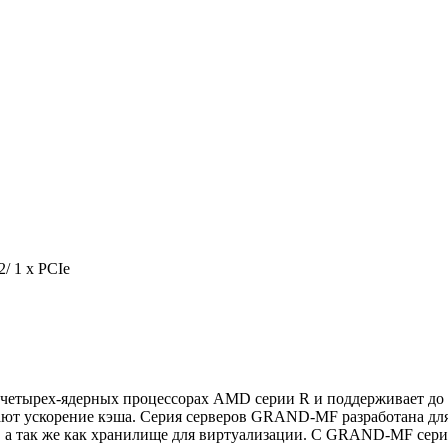
/ 1 x PCIe
четырех-ядерных процессорах AMD серии R и поддерживает д
ают ускорение кэша. Серия серверов GRAND-MF разработана дл
х, а так же как хранилище для виртуализации. С GRAND-MF сери