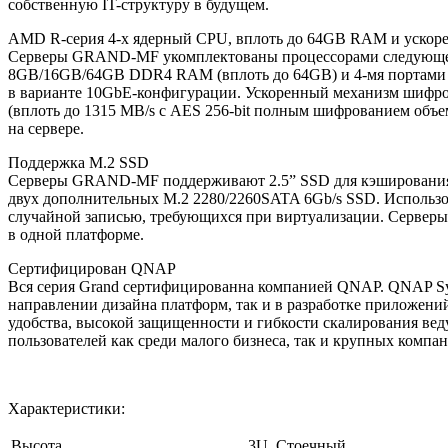
собственную IT-структуру в будущем.
AMD R-серия 4-х ядерный CPU, вплоть до 64GB RAM и ускор
Серверы GRAND-MF укомплектованы процессорами следующего 
8GB/16GB/64GB DDR4 RAM (вплоть до 64GB) и 4-мя портами Gi
в варианте 10GbE-конфигурации. Ускоренный механизм шифр
(вплоть до 1315 MB/s с AES 256-bit полным шифрованием объе
на сервере.
Поддержка M.2 SSD
Серверы GRAND-MF поддерживают 2.5” SSD для кэширования, ч
двух дополнительных M.2 2280/2260SATA 6Gb/s SSD. Использо
случайной записью, требующихся при виртуализации. Сервер
в одной платформе.
Сертифицирован QNAP
Вся серия Grand сертифицированна компанией QNAP. QNAP Syst
направлении дизайна платформ, так и в разработке приложен
удобства, высокой защищенности и гибкости скалирования ве
пользователей как среди малого бизнеса, так и крупных компан
Характеристики:
Высота
3U, Стоечный