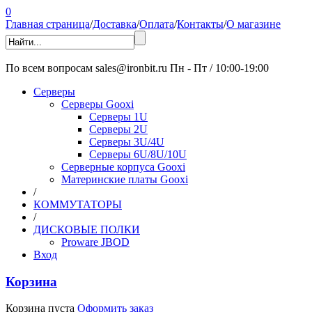
0
Главная страница
/
Доставка
/
Оплата
/
Контакты
/
О магазине
По всем вопросам
sales@ironbit.ru
Пн - Пт / 10:00-19:00
Серверы
Серверы Gooxi
Серверы 1U
Серверы 2U
Серверы 3U/4U
Серверы 6U/8U/10U
Серверные корпуса Gooxi
Материнские платы Gooxi
/
КОММУТАТОРЫ
/
ДИСКОВЫЕ ПОЛКИ
Proware JBOD
Вход
Корзина
Корзина пуста
Оформить заказ