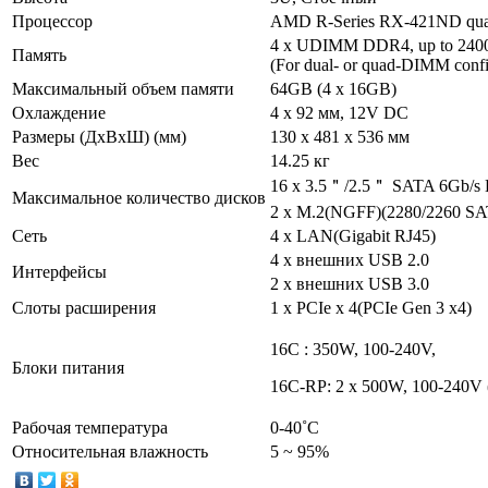
Процессор
AMD R-Series RX-421ND quad-c
4 x UDIMM DDR4, up to 24
Память
(For dual- or quad-DIMM config
Максимальный объем памяти
64GB (4 x 16GB)
Охлаждение
4 x 92 мм, 12V DC
Размеры (ДxВxШ) (мм)
130 x 481 x 536 мм
Вес
14.25 кг
16 х 3.5＂/2.5＂ SATA 6Gb/s
Максимальное количество дисков
2 x M.2(NGFF)(2280/2260 SA
Сеть
4 x LAN(Gigabit RJ45)
4 x внешних USB 2.0
Интерфейсы
2 x внешних USB 3.0
Слоты расширения
1 x PCIe x 4(PCIe Gen 3 x4)
16С : 350W, 100-240V,
Блоки питания
16С-RP: 2 x 500W, 100-240V 
Рабочая температура
0-40˚C
Относительная влажность
5 ~ 95%